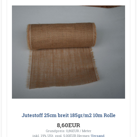
Jutestoff 25cm breit 185gr/m2 10m Rolle
8,60EUR
Grundpreis: 0,86EUR / Meter
inkl. 19% USt.
zzgl. 5,00EUR Hermes-
Versand