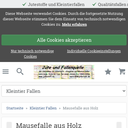
testoffe und Kleintierfallen
Qualitätsfallen made in EU
ießen
Diese Webseite verwendet Cookies. Durch die fortgesetzte Nutzung
dieser Webseite stimmen Sie dem Einsatz von technisch notwendigen
Cookies zu.
Mehr erfahren
Alle Cookies akzeptieren
Nur technisch notwendige
Individuelle Cookieeinstellungen
Cookies
Jute und Fallenqu
schließen
Suche
Startseite
Kleintier Fallen
Mausefalle aus Holz
Mausefalle aus Holz