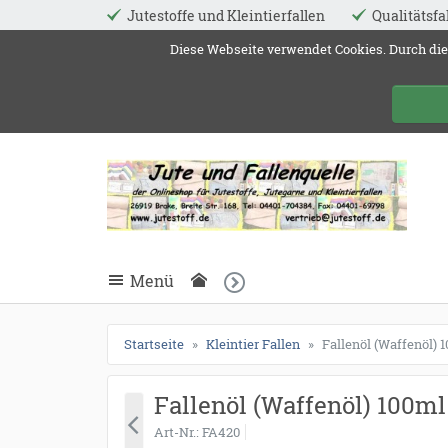
Jutestoffe und Kleintierfallen
Qualitätsfa
ießen
Diese Webseite verwendet Cookies. Durch die
Jute 
schließen
Suche
schließen
Suche
Menü
Startseite
Kleintier Fallen
Fallenöl (Waffenöl) 
Fallenöl (Waffenöl) 100ml
Art-Nr.
FA420