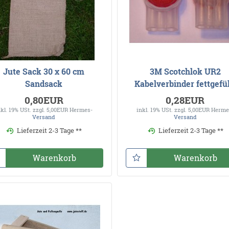
Jute Sack 30 x 60 cm
3M Scotchlok UR2
Sandsack
Kabelverbinder fettgefül
0,80EUR
0,28EUR
nkl. 19% USt.
zzgl. 5,00EUR Hermes-
inkl. 19% USt.
zzgl. 5,00EUR Herme
Versand
Versand
Lieferzeit 2-3 Tage **
Lieferzeit 2-3 Tage **
Warenkorb
Warenkorb