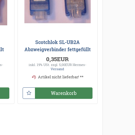
Scotchlok SL-UB2A
lt
Abzweigverbinder fettgefüllt
0,35EUR
s-
inkl. 19% USt.
zzgl. 5,00EUR Hermes-
Versand
Artikel nicht lieferbar! **
Warenkorb