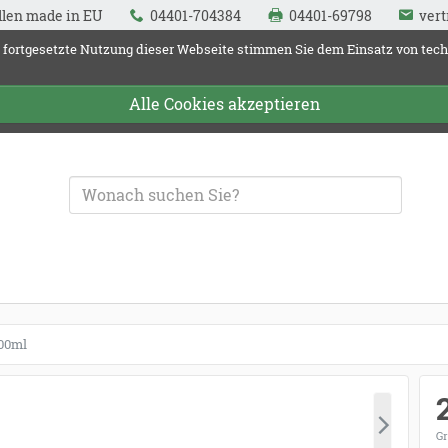
llen made in EU
04401-704384
04401-69798
vert
 fortgesetzte Nutzung dieser Webseite stimmen Sie dem Einsatz von tec
Alle Cookies akzeptieren
und Fallenquelle
100ml
Gr