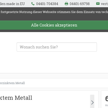
llen made in EU
04401-704384
04401-69798
vert
 fortgesetzte Nutzung dieser Webseite stimmen Sie dem Einsatz von tec
Alle Cookies akzeptieren
und Fallenquelle
verzinktem Metall
nktem Metall
in