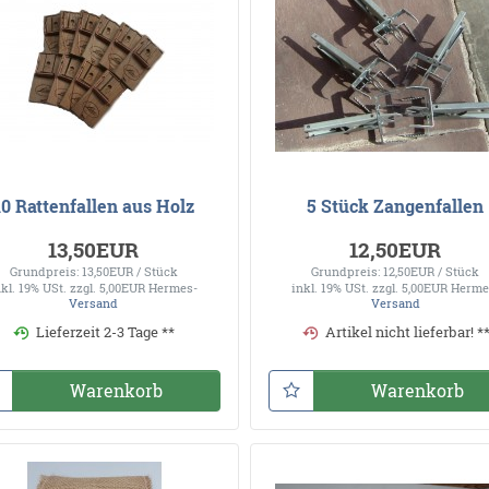
10 Rattenfallen aus Holz
5 Stück Zangenfallen
13,50EUR
12,50EUR
Grundpreis: 13,50EUR / Stück
Grundpreis: 12,50EUR / Stück
nkl. 19% USt.
zzgl. 5,00EUR Hermes-
inkl. 19% USt.
zzgl. 5,00EUR Herme
Versand
Versand
Lieferzeit 2-3 Tage **
Artikel nicht lieferbar! *
Warenkorb
Warenkorb