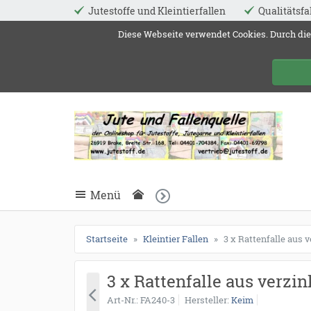
Jutestoffe und Kleintierfallen
Qualitätsfa
ießen
Diese Webseite verwendet Cookies. Durch die
Jute 
schließen
Suche
schließen
Suche
Menü
Startseite
Kleintier Fallen
3 x Rattenfalle aus 
3 x Rattenfalle aus verzi
Art-Nr.
FA240-3
Hersteller
Keim