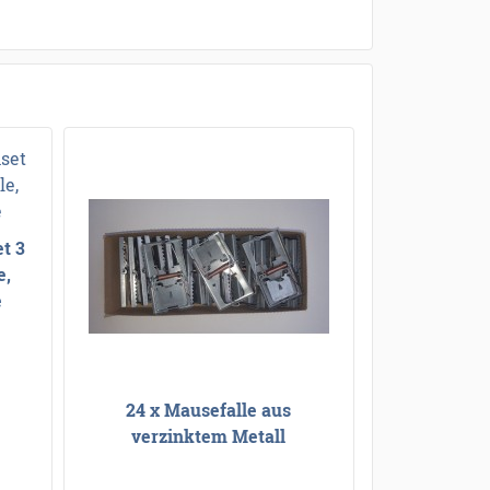
t 3
e,
e
24 x Mausefalle aus
verzinktem Metall