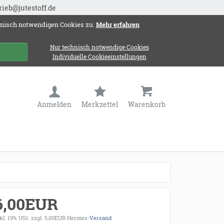
rieb@jutestoff.de
hnisch notwendigen Cookies zu.
Mehr erfahren
Nur technisch notwendige Cookies
Individuelle Cookieeinstellungen
Anmelden
Merkzettel
Warenkorb
6,00EUR
kl. 19% USt.
zzgl. 5,00EUR Hermes-
Versand