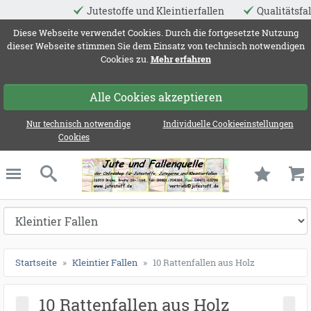
Jutestoffe und Kleintierfallen
Qualitätsfallen made i
ießen
Diese Webseite verwendet Cookies. Durch die fortgesetzte Nutzung
dieser Webseite stimmen Sie dem Einsatz von technisch notwendigen
Cookies zu.
Mehr erfahren
Alle Cookies akzeptieren
Nur technisch notwendige
Individuelle Cookieeinstellungen
Cookies
Jute und Fallenqu
schließen
Suche
Startseite
Kleintier Fallen
10 Rattenfallen aus Holz
10 Rattenfallen aus Holz