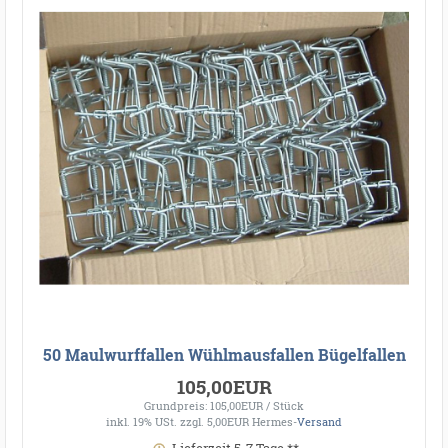
50 Maulwurffallen Wühlmausfallen Bügelfallen
105,00EUR
Grundpreis: 105,00EUR / Stück
inkl. 19% USt.
zzgl. 5,00EUR Hermes-
Versand