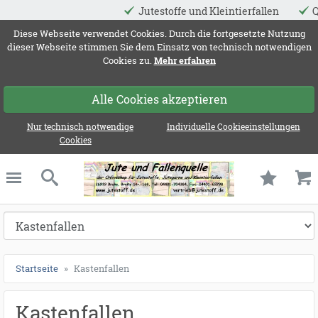
Jutestoffe und Kleintierfallen
Qualitä
ießen
Diese Webseite verwendet Cookies. Durch die fortgesetzte Nutzung
dieser Webseite stimmen Sie dem Einsatz von technisch notwendigen
Cookies zu.
Mehr erfahren
Alle Cookies akzeptieren
Nur technisch notwendige
Individuelle Cookieeinstellungen
Cookies
Jute und Fallenqu
schließen
Suche
Startseite
Kastenfallen
Kastenfallen