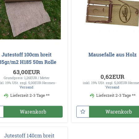
Jutestoff 100cm breit
Mausefalle aus Holz
85gr/m2 H185 50m Rolle
63,00EUR
0,62EUR
Grundpreis: 1,26EUR / Meter
nkl. 19% USt.
zzgl. 5,00EUR Hermes-
inkl. 19% USt.
zzgl. 5,00EUR Herme
Versand
Versand
Lieferzeit 2-3 Tage **
Lieferzeit 2-3 Tage **
Warenkorb
Warenkorb