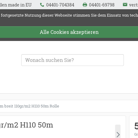
llen made in EU
04401-704384
04401-69798
vert
 fortgesetzte Nutzung dieser Webseite stimmen Sie dem Einsatz von tec
Alle Cookies akzeptieren
und Fallenquelle
m breit 110gr/m2 H110 50m Rolle
0gr/m2 H110 50m
Gr