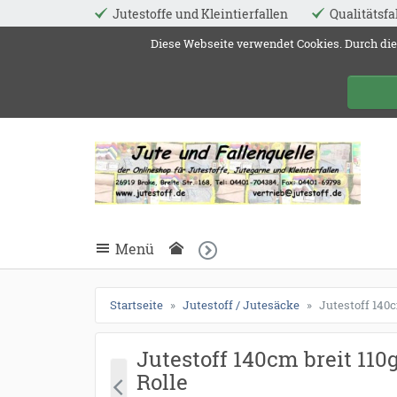
Jutestoffe und Kleintierfallen
Qualitätsfa
ießen
Diese Webseite verwendet Cookies. Durch die
Jute 
schließen
Suche
schließen
Suche
Menü
Startseite
Jutestoff / Jutesäcke
Jutestoff 140c
Jutestoff 140cm breit 11
Rolle