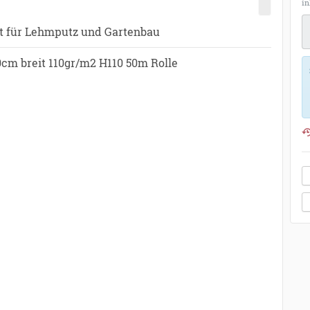
in
M
it für Lehmputz und Gartenbau