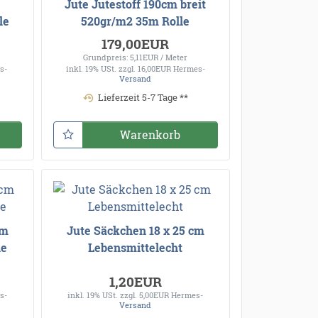
Jute Jutestoff 190cm breit
le
520gr/m2 35m Rolle
179,00EUR
Grundpreis: 5,11EUR / Meter
s-
inkl. 19% USt.
zzgl. 16,00EUR Hermes-
Versand
Lieferzeit 5-7 Tage **
Warenkorb
cm
Jute Säckchen 18 x 25 cm
le
Lebensmittelecht
1,20EUR
s-
inkl. 19% USt.
zzgl. 5,00EUR Hermes-
Versand