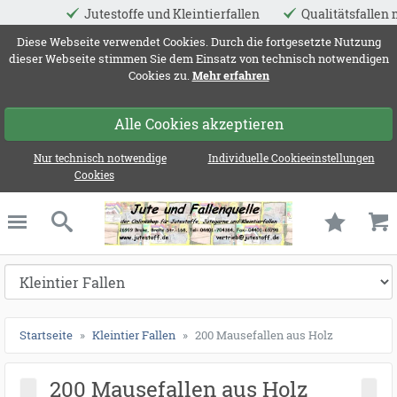
stoffe und Kleintierfallen
Qualitätsfallen made in EU
ießen
Diese Webseite verwendet Cookies. Durch die fortgesetzte Nutzung
dieser Webseite stimmen Sie dem Einsatz von technisch notwendigen
Cookies zu.
Mehr erfahren
Alle Cookies akzeptieren
Nur technisch notwendige
Individuelle Cookieeinstellungen
Cookies
Jute und Fallenqu
schließen
Suche
Startseite
Kleintier Fallen
200 Mausefallen aus Holz
200 Mausefallen aus Holz