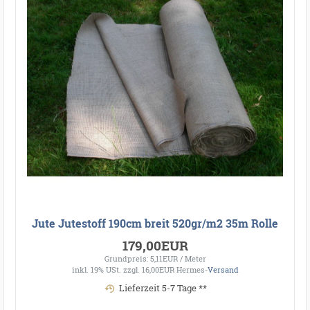
Jute Jutestoff 190cm breit 520gr/m2 35m Rolle
179,00EUR
Grundpreis: 5,11EUR / Meter
inkl. 19% USt.
zzgl. 16,00EUR Hermes-
Versand
Lieferzeit 5-7 Tage **