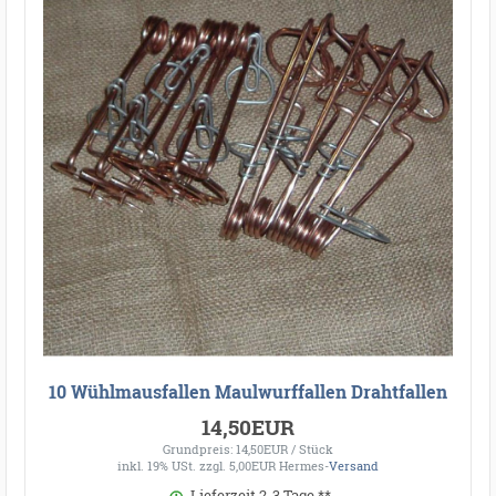
10 Wühlmausfallen Maulwurffallen Drahtfallen
14,50EUR
Grundpreis: 14,50EUR / Stück
inkl. 19% USt.
zzgl. 5,00EUR Hermes-
Versand
Lieferzeit 2-3 Tage **