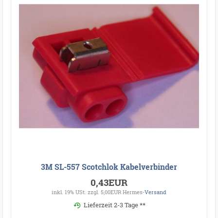
3M SL-557 Scotchlok Kabelverbinder
0,43EUR
inkl. 19% USt.
zzgl. 5,00EUR Hermes-
Versand
Lieferzeit 2-3 Tage **