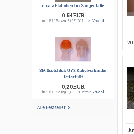
ersatz Plättchen für Zangenfalle
0,54EUR
inkl. 19% USt.
zzgl. 5,00EUR Hermes-
Versand
20
3M Scotchlok UY2 Kabelverbinder
fettgefüllt
0,20EUR
inkl. 19% USt.
zzgl. 5,00EUR Hermes-
Versand
Alle Bestseller
Ju