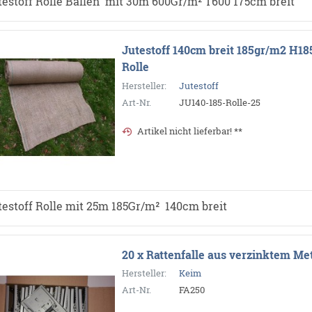
testoff Rolle Ballen mit 30m 600Gr/m² T600 175cm breit
Jutestoff 140cm breit 185gr/m2 H1
Rolle
Hersteller:
Jutestoff
Art-Nr.
JU140-185-Rolle-25
Artikel nicht lieferbar! **
testoff Rolle mit 25m 185Gr/m² 140cm breit
20 x Rattenfalle aus verzinktem Met
Hersteller:
Keim
Art-Nr.
FA250