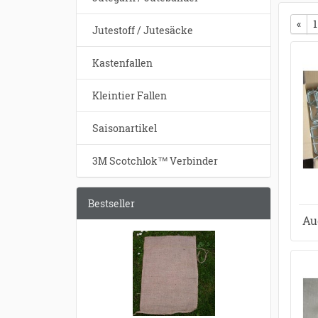
«
vor
1
Jutestoff / Jutesäcke
Kastenfallen
Kleintier Fallen
Saisonartikel
3M Scotchlok™ Verbinder
Bestseller
Au