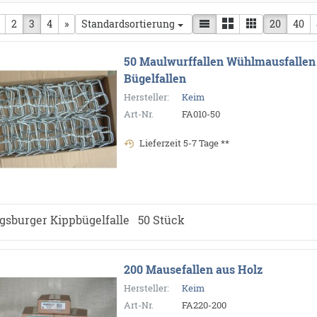
herige Seite
2
3
4
nächste Seite
»
20
40
Standardsortierung
50 Maulwurffallen Wühlmausfallen
Bügelfallen
Hersteller:
Keim
Art-Nr.
FA010-50
Lieferzeit 5-7 Tage **
gsburger Kippbügelfalle 50 Stück
200 Mausefallen aus Holz
Hersteller:
Keim
Art-Nr.
FA220-200