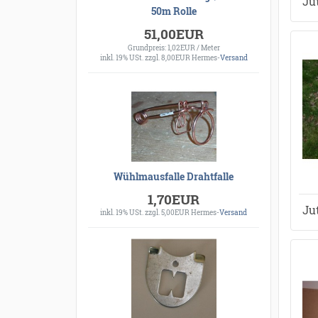
Ju
50m Rolle
51,00EUR
Grundpreis: 1,02EUR / Meter
inkl. 19% USt.
zzgl. 8,00EUR Hermes-
Versand
Wühlmausfalle Drahtfalle
1,70EUR
Ju
inkl. 19% USt.
zzgl. 5,00EUR Hermes-
Versand