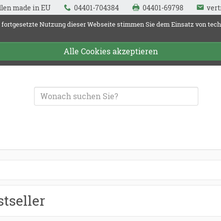
llen made in EU
04401-704384
04401-69798
vert
 fortgesetzte Nutzung dieser Webseite stimmen Sie dem Einsatz von tec
Alle Cookies akzeptieren
und Fallenquelle
stseller