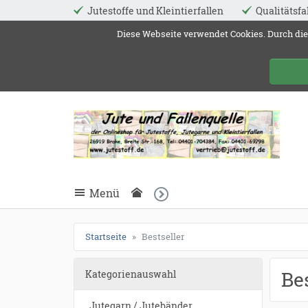
Jutestoffe und Kleintierfallen
Qualitätsfa
ießen
Diese Webseite verwendet Cookies. Durch die
Jute 
schließen
Suche
schließen
Suche
Menü
Startseite
Bestseller
Be
Kategorienauswahl
Jutegarn / Jutebänder