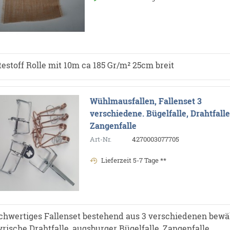
testoff Rolle mit 10m ca 185 Gr/m² 25cm breit
Wühlmausfallen, Fallenset 3
verschiedene. Bügelfalle, Drahtfalle
Zangenfalle
Art-Nr.
4270003077705
Lieferzeit 5-7 Tage **
chwertiges Fallenset bestehend aus 3 verschiedenen bew
yrische Drahtfalle, augsburger Bügelfalle, Zangenfalle, …