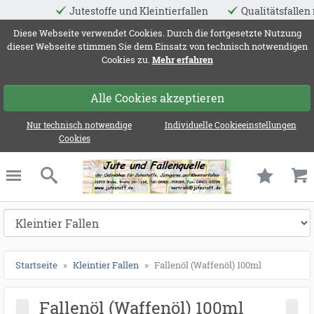
stoffe und Kleintierfallen
Qualitätsfallen made in EU
ießen
Diese Webseite verwendet Cookies. Durch die fortgesetzte Nutzung
dieser Webseite stimmen Sie dem Einsatz von technisch notwendigen
Cookies zu.
Mehr erfahren
Alle Cookies akzeptieren
Nur technisch notwendige
Individuelle Cookieeinstellungen
Cookies
Jute und Fallenqu
schließen
Suche
Startseite
Kleintier Fallen
Fallenöl (Waffenöl) 100ml
Fallenöl (Waffenöl) 100ml